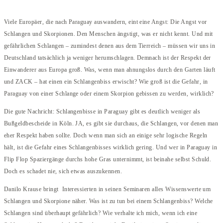
Viele Europäer, die nach Paraguay auswandern, eint eine Angst: Die Angst vor
Schlangen und Skorpionen. Den Menschen ängstigt, was er nicht kennt. Und mit
gefährlichen Schlangen – zumindest denen aus dem Tierreich – müssen wir uns in
Deutschland tatsächlich ja weniger herumschlagen. Demnach ist der Respekt der
Einwanderer aus Europa groß. Was, wenn man ahnungslos durch den Garten läuft
und ZACK – hat einen ein Schlangenbiss erwischt? Wie groß ist die Gefahr, in
Paraguay von einer Schlange oder einem Skorpion gebissen zu werden, wirklich?
Die gute Nachricht: Schlangenbisse in Paraguay gibt es deutlich weniger als
Bußgeldbescheide in Köln. JA, es gibt sie durchaus, die Schlangen, vor denen man
eher Respekt haben sollte. Doch wenn man sich an einige sehr logische Regeln
hält, ist die Gefahr eines Schlangenbisses wirklich gering. Und wer in Paraguay in
Flip Flop Spaziergänge durchs hohe Gras unternimmt, ist beinahe selbst Schuld.
Doch es schadet nie, sich etwas auszukennen.
Danilo Krause bringt Interessierten in seinen Seminaren alles Wissenswerte um
Schlangen und Skorpione näher. Was ist zu tun bei einem Schlangenbiss? Welche
Schlangen sind überhaupt gefährlich? Wie verhalte ich mich, wenn ich eine